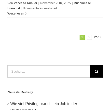
Von
Vanessa Knauer
|
November 26th, 2025
|
Buchmesse
für
Frankfurt
|
Kommentare deaktiviert
Praktika,
Weiterlesen
Ausbildungen
und
mehr:
Jobangebote
Vor
1
2
auf
der
Messe
Suche
nach:
Neueste Beiträge
Wie viel Privileg braucht ein Job in der