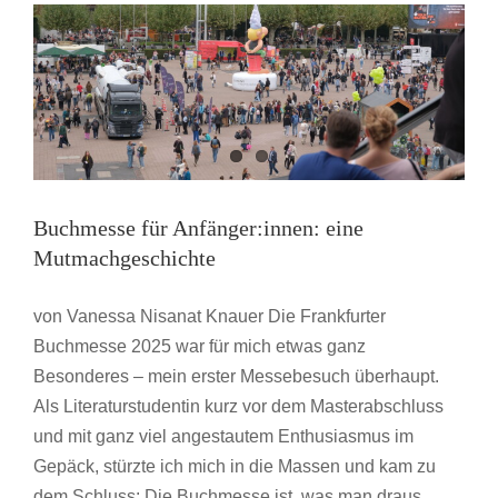
Europa
jetzt
über
Lesekompetenz
sprechen
muss
Buchmesse für Anfänger:innen: eine
Mutmachgeschichte
von Vanessa Nisanat Knauer Die Frankfurter
Buchmesse 2025 war für mich etwas ganz
Besonderes – mein erster Messebesuch überhaupt.
Als Literaturstudentin kurz vor dem Masterabschluss
und mit ganz viel angestautem Enthusiasmus im
Gepäck, stürzte ich mich in die Massen und kam zu
dem Schluss: Die Buchmesse ist, was man draus