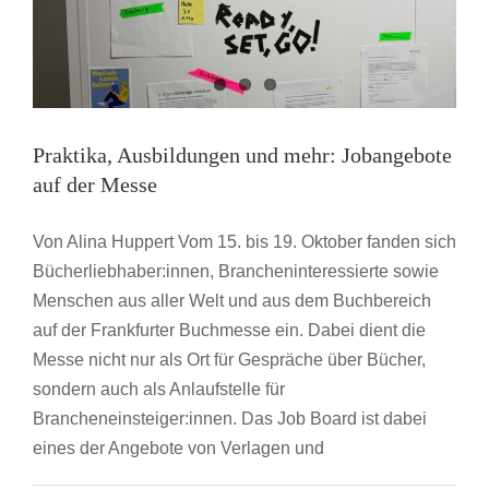
Von
der
Imprint-
Gründung
und
der
Bedeutsamkeit
Praktika, Ausbildungen und mehr: Jobangebote
der
auf der Messe
Community
Von Alina Huppert Vom 15. bis 19. Oktober fanden sich
Bücherliebhaber:innen, Brancheninteressierte sowie
Menschen aus aller Welt und aus dem Buchbereich
auf der Frankfurter Buchmesse ein. Dabei dient die
Messe nicht nur als Ort für Gespräche über Bücher,
sondern auch als Anlaufstelle für
Brancheneinsteiger:innen. Das Job Board ist dabei
eines der Angebote von Verlagen und