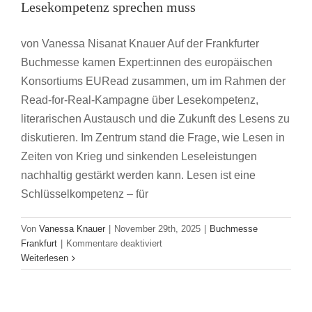
Lesekompetenz sprechen muss
von Vanessa Nisanat Knauer Auf der Frankfurter
Buchmesse kamen Expert:innen des europäischen
Konsortiums EURead zusammen, um im Rahmen der
Read-for-Real-Kampagne über Lesekompetenz,
literarischen Austausch und die Zukunft des Lesens zu
diskutieren. Im Zentrum stand die Frage, wie Lesen in
Zeiten von Krieg und sinkenden Leseleistungen
nachhaltig gestärkt werden kann. Lesen ist eine
Schlüsselkompetenz – für
Von
Vanessa Knauer
|
November 29th, 2025
|
Buchmesse
für
Frankfurt
|
Kommentare deaktiviert
Buchmesse für Anfänger:innen: eine
Read
Weiterlesen
for
Mutmachgeschichte
Real:
Buchmesse Frankfurt
Warum