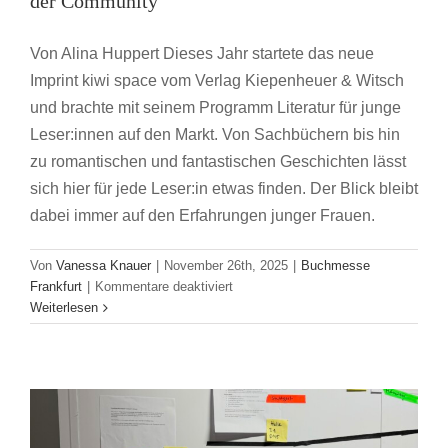
der Community
Von Alina Huppert Dieses Jahr startete das neue
Imprint kiwi space vom Verlag Kiepenheuer & Witsch
und brachte mit seinem Programm Literatur für junge
Leser:innen auf den Markt. Von Sachbüchern bis hin
zu romantischen und fantastischen Geschichten lässt
sich hier für jede Leser:in etwas finden. Der Blick bleibt
dabei immer auf den Erfahrungen junger Frauen.
Von
Vanessa Knauer
|
November 26th, 2025
|
Buchmesse
für
Frankfurt
|
Kommentare deaktiviert
Praktika, Ausbildungen und mehr:
Von
Weiterlesen
der
Jobangebote auf der Messe
Zielgruppe
Buchmesse Frankfurt
für
die
Zielgruppe
–