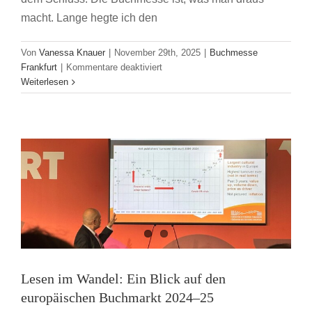
macht. Lange hegte ich den
Von
Vanessa Knauer
|
November 29th, 2025
|
Buchmesse
für
Frankfurt
|
Kommentare deaktiviert
Lesen im Wandel: Ein Blick auf den
Buchmesse
Weiterlesen
für
europäischen Buchmarkt 2024–25
Anfänger:innen:
Buchmesse Frankfurt
eine
Mutmachgeschichte
Lesen im Wandel: Ein Blick auf den
europäischen Buchmarkt 2024–25