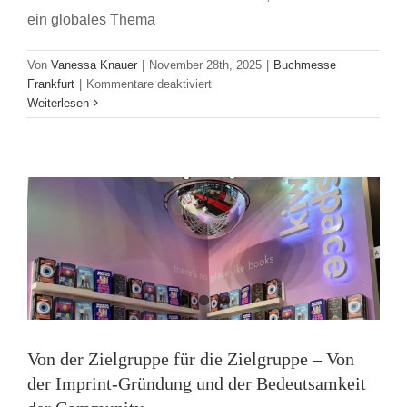
ein globales Thema
Von
Vanessa Knauer
|
November 28th, 2025
|
Buchmesse
Von der Zielgruppe für die Zielgruppe – Von
für
Frankfurt
|
Kommentare deaktiviert
Globale
Weiterlesen
der Imprint-Gründung und der
Buchtrends
2025:
Bedeutsamkeit der Community
Was
Buchmesse Frankfurt
die
Welt
liest
und
warum
es
Hoffnung
macht
Von der Zielgruppe für die Zielgruppe – Von
der Imprint-Gründung und der Bedeutsamkeit