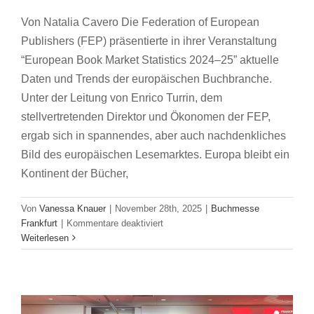
Von Natalia Cavero Die Federation of European
Publishers (FEP) präsentierte in ihrer Veranstaltung
“European Book Market Statistics 2024–25” aktuelle
Daten und Trends der europäischen Buchbranche.
Unter der Leitung von Enrico Turrin, dem
stellvertretenden Direktor und Ökonomen der FEP,
ergab sich in spannendes, aber auch nachdenkliches
Bild des europäischen Lesemarktes. Europa bleibt ein
Kontinent der Bücher,
Von
Vanessa Knauer
|
November 28th, 2025
|
Buchmesse
für
Frankfurt
|
Kommentare deaktiviert
Globale Buchtrends 2025: Was die Welt liest
Lesen
Weiterlesen
im
und warum es Hoffnung macht
Wandel:
Buchmesse Frankfurt
Ein
Blick
auf