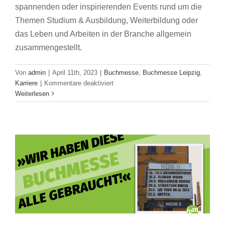
spannenden oder inspirierenden Events rund um die
Themen Studium & Ausbildung, Weiterbildung oder
das Leben und Arbeiten in der Branche allgemein
zusammengestellt.
Von
admin
|
April 11th, 2023
|
Buchmesse
,
Buchmesse Leipzig
,
für
Karriere
|
Kommentare deaktiviert
»Wir haben diese Buchmesse alle
Unsere
Weiterlesen
Empfehlungen
gebraucht!«
zur
Buchmesse Leipzig
Leipziger
Buchmesse
–
Diese
Events
solltet
ihr
auf
dem
Schirm