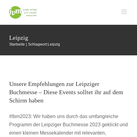
Zum
Inhalt
springen
Leipzig
Startseite
Schlagwort:
Leipzig
Unsere Empfehlungen zur Leipziger
Buchmesse – Diese Events solltet ihr auf
Unsere Empfehlungen zur Leipziger
dem Schirm haben
Buchmesse – Diese Events solltet ihr auf dem
Buchmesse
Buchmesse Leipzig
Karriere
Schirm haben
#lbm2023: Wir haben uns durch das umfangreiche
Programm der Leipziger Buchmesse 2023 geklickt und
einen kleinen Messekalender mit relevanten,