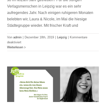
Verlagsmenschen in Leipzig war es ein sehr
aufregendes Jahr. Nach einigen ruhigeren Monaten
belebten wir, Laura & Nicole, im Mai die hiesige
Städtegruppe wieder. Mit frischer Kraft und
Von
admin
|
Dezember 18th, 2019
|
Leipzig
|
Kommentare
für
deaktiviert
JVM Work in Progress: Interview mit Mai
Jahresrückblick
Weiterlesen
der
Huyen Vo Dieu
Städtegruppe
Leipzig
JVM Work in Progress