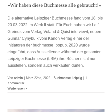
haben
»Wir haben diese Buchmesse alle gebraucht!«
Die alternative Leipziger Buchmesse fand vom 18. bis
20.03.2022 im Werk II statt. Für Euch haben wir Leif
Greinus vom Verlag Voland & Quist interviewt, neben
Gunnar Cynybulk vom Kanon Verlag einer der
Initiatoren der buchmesse_popup. 2020 wurde
eingeführt, dass Ausstellende während der gesamten
Leipziger Buchmesse (LBM) ihre Bücher nicht nur
ausstellen, sondern auch verkaufen dürfen.
5 Tipps für gebrochene Bücherherzen in
Von
admin
|
März 22nd, 2022
|
Buchmesse Leipzig
|
1
Leipzig
Kommentar
Weiterlesen
Buchmesse Leipzig