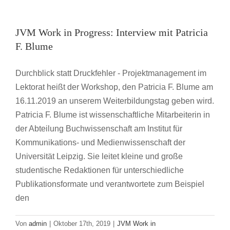
Progress:
JVM Work in Progress: Interview mit
Interview
mit
Patricia F. Blume
JVM Work in Progress: Interview mit Patricia
Mai
JVM Work in Progress
Huyen
F. Blume
Vo
Dieu
Durchblick statt Druckfehler - Projektmanagement im
Lektorat heißt der Workshop, den Patricia F. Blume am
16.11.2019 an unserem Weiterbildungstag geben wird.
Patricia F. Blume ist wissenschaftliche Mitarbeiterin in
der Abteilung Buchwissenschaft am Institut für
Kommunikations- und Medienwissenschaft der
Universität Leipzig. Sie leitet kleine und große
studentische Redaktionen für unterschiedliche
Publikationsformate und verantwortete zum Beispiel
den
Von
admin
|
Oktober 17th, 2019
|
JVM Work in