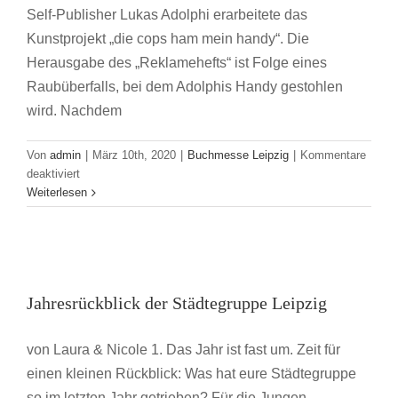
Self-Publisher Lukas Adolphi erarbeitete das
Kunstprojekt „die cops ham mein handy“. Die
Herausgabe des „Reklamehefts“ ist Folge eines
Raubüberfalls, bei dem Adolphis Handy gestohlen
wird. Nachdem
Von
admin
|
März 10th, 2020
|
Buchmesse Leipzig
|
Kommentare
für
deaktiviert
5
Weiterlesen
Tipps
für
gebrochene
Bücherherzen
Jahresrückblick der Städtegruppe Leipzig
in
Jahresrückblick der Städtegruppe Leipzig
Leipzig
Leipzig
von Laura & Nicole 1. Das Jahr ist fast um. Zeit für
einen kleinen Rückblick: Was hat eure Städtegruppe
so im letzten Jahr getrieben? Für die Jungen