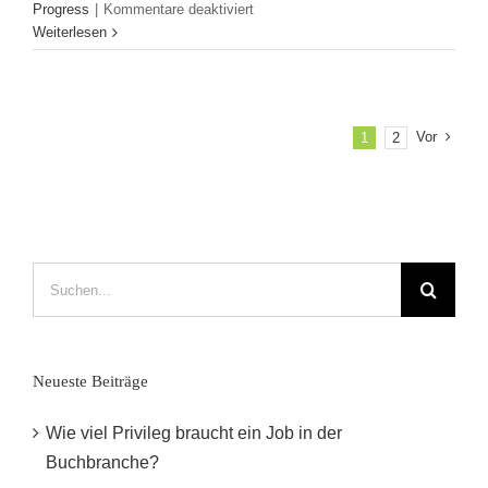
für
Progress
|
Kommentare deaktiviert
JVM
Weiterlesen
Work
in
Progress:
Interview
Vor
1
2
mit
Patricia
F.
Blume
Suche
nach:
Neueste Beiträge
Wie viel Privileg braucht ein Job in der
Buchbranche?